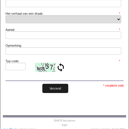
Het verhaal van een draak:
*
Aantal:
*
Opmerking:
Typ code:
*
* verplicht veld
284679
bezoekers
login